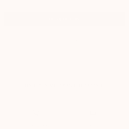
TILFØJ TIL KURV
TILFØJ TIL ØNSKESKYEN
BESTILLINGSVARE. FORVENTET LEVERINGSTID:
OP TIL 10 HVERDAGE
VED ORDRE MODTAGET
FORVENTES AFSENDT SENEST