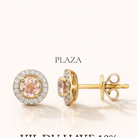
KØB ONLINE, BYT I BUTIK
11 fysiske butikker
PRISMATCH
Vi matcher den billigste pris*
AFHENT I BUTIK
Click & Collect klar på 2 timer
GRATIS LEVERING*
På alle ordrer over 399,-
OM BRANDET