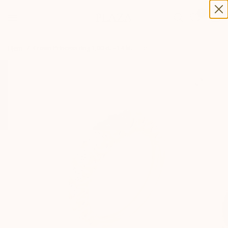
0
0
Hjem
/
Crown Princess ring 1,00 ct. - 14 kt. Guld