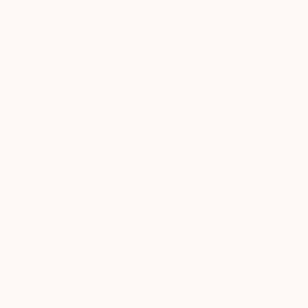
2015 valgte han at gå solo, og han satser i dag 100% på sit eget
brand Mads Z. Smykkerne har et smukt, minimalistisk
formsprog, der sammen med materialerne udstråler en varig
værdi.
Smykket leveres i original æske.
PLAZA er autoriseret forhandler af Mads Z Crown
Lev. varenummer: 1541999-50
Materiale: Rødguld
Varenummer:
916778