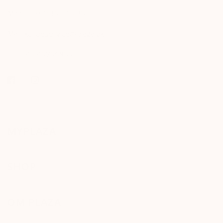
Man - Fre: 9.30 - 15.30
Mail:
kundeservice@plaza.dk
Tlf.:
+45 40206800
MYPLAZA
SHOP
OM PLAZA