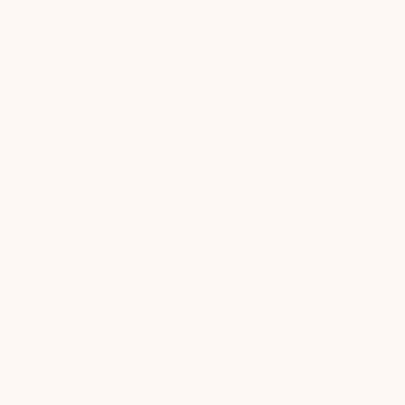
Ziegler. I 2015 valgte han at gå solo, og han satser i
dag 100% på sit eget brand Mads Z. Smykkerne har
et smukt, minimalistisk formsprog, der sammen
med materialerne udstråler en varig værdi.
Shop alt fra
Mads Z
her
PRODUCENTINFORMATION
Producent: Mads Z A/S
Adresse:
Sivlandvænget 27 C
5260 Odense S
Danmark
Kontaktinformation: info@madsz.dk