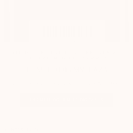
VIL DU OPTJENE BONUSKRONER PÅ
DIT KØB MED DET SAMME?
TILMELD DIG MYPLAZA
Danmarks fedeste kundeklub for ure & smykker.
LÆS MERE OG TILMELD DIG GRATIS
KUNDESERVICE