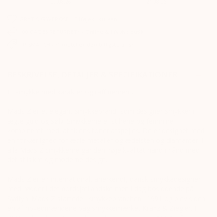
09.08.26
21.08.26
GRATIS GAVEPOSE - Tilføjes i kurven
100 DAGES RETURRET* - Online & i fysisk butik
PRISMATCH - Vi matcher den billigste pris*
BESKRIVELSE, DETALJER & SPECIFIKATIONER
Et smykke med karakter og raffinement.
Mads Z er et elegant smykkebrand, som designer smykker i
ægte guld og sølv. Smykkerne er stilrene og feminine
kombineret med, at tidens toner afspejles. De er designet med
en forkærlighed for ædle metaller og ædelsten og diamanter. I
alle Mads Z smykkerne går den høje kvalitet hånd i hånd med
det stilsikre og moderne design.
Mads Z er en internationalt anerkendt, dansk smykkedesigner
med rødder i det nordsjællandske men i dag bosiddende på
Sydfyn. Mads Z startede i smykkebranchen i 1991 og blev siden
en af hovedmændene bag smykkemærket Kranz & Ziegler. I