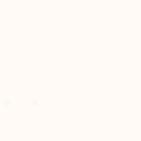
POPULÆRE BRANDS
POPULÆRE KATEGORIER
INFORMATION
SERVICES
© 2026 PLAZA, Alle rettigheder forbeholdt PLAZA Ure & Smykker A/S