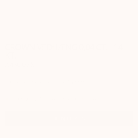
MADS Z CROWN
CROWN VEDHÆNG 0,04 CT. - 14
KT.
2.450,00 kr
✦
Optjen
122,50 kr
i bonus som
MyPLAZA
medlem
Tilgængelig i
1
butikker
.
Klik og se butikker.
TILFØJ TIL KURV