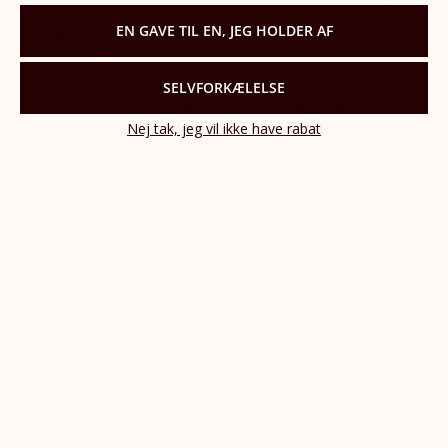
ædle metaller og smykkesten. I alle Mads Z
smykkerne går den høje kvalitet hånd i hånd med
EN GAVE TIL EN, JEG HOLDER AF
det stilsikre og moderne design.
SELVFORKÆLELSE
Mads Z er en internationalt anerkendt, dansk
smykkedesigner med rødder i det nordsjællandske
Nej tak, jeg vil ikke have rabat
men i dag bosiddende på Sydfyn. Mads Z startede i
smykkebranchen i 1991 og blev siden en af
hovedmændene bag smykkemærket Kranz &
Ziegler. I 2015 valgte han at gå solo, og han satser i
dag 100% på sit eget brand Mads Z. Smykkerne har
et smukt, minimalistisk formsprog, der sammen
med materialerne udstråler en varig værdi.
Shop alt fra
Mads Z
her
PRODUCENTINFORMATION