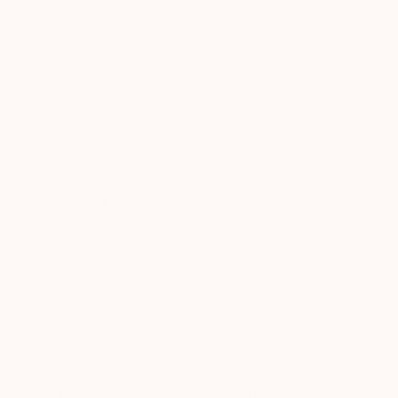
TILFØJ TIL ØNSKESKYEN
PÅ LAGER. FORVENTET LEVERING:
1-2 HVERDAGE
VED ORDRE MODTAGET
FORVENTES AFSENDT SENEST
06.08.26
07.08.26
GRATIS GAVEPOSE - Tilføjes i kurven
100 DAGES RETURRET* - Online & i fysisk butik
PRISMATCH - Vi matcher den billigste pris*
BESKRIVELSE, DETALJER & SPECIFIKATIONER