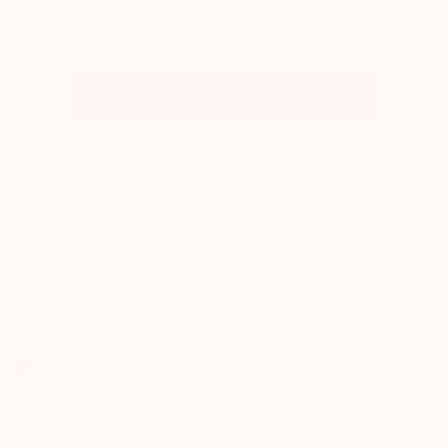
Danmarks fedeste kundeklub for ure & smykker.
LÆS MERE OG TILMELD DIG GRATIS
KUNDESERVICE
Man - Fre: 9.30 - 15.30
Mail:
kundeservice@plaza.dk
Tlf.:
+45 40206800