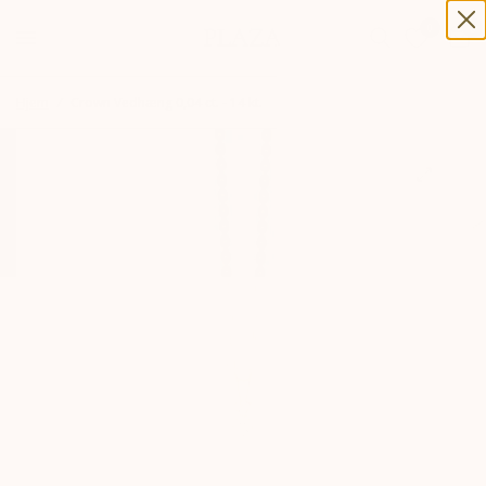
0
0
Hjem
/
Crown Vedhæng 0,04 ct. - 14 kt.