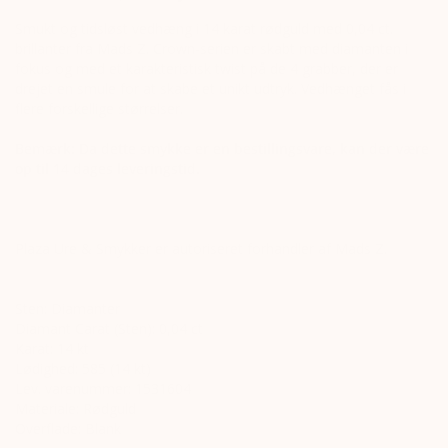
Smukt og tidsløst vedhæng
i 14 karat rødguld med 0,04 ct.
brillanter fra Mads Z. Crown-serien er skabt med diamanten i
fokus og med et karakteristisk twist på de 4 grabber, der er
drejet en smule for at skabe et unikt udtryk. Vedhænget fås i
flere forskellige størrelser.
Bemærk: Da dette smykke er en bestillingsvare, kan der være
op til 14 dages leveringstid.
Plaza Ure & Smykker er autoriseret forhandler af Mads Z.
Sten: Diamanter
Diamant Carat (Sten): 0,04 ct
Karat: 14 kt
Lødighed: 585 (14 kt)
Lev. varenummer: 1531604
Materiale: Rødguld
Overflade: Blank