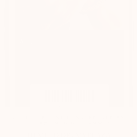
VIL DU OPTJENE BONUSKRONER PÅ
DIT KØB MED DET SAMME?
TILMELD DIG MYPLAZA