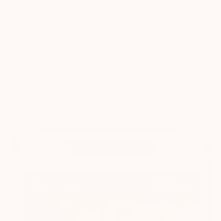
Producent: Mads Z A/S
Adresse:
Sivlandvænget 27 C
5260 Odense S
Danmark
Kontaktinformation: info@madsz.dk