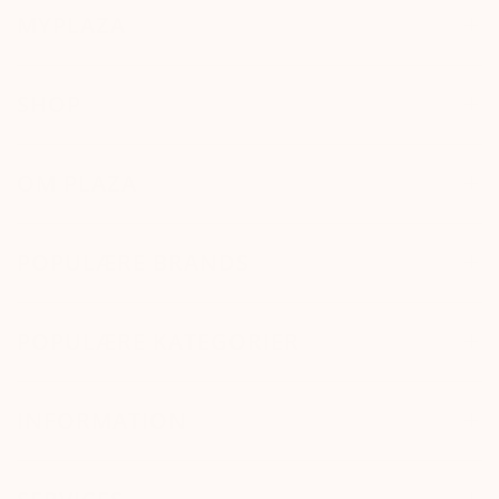
MYPLAZA
SHOP
OM PLAZA
POPULÆRE BRANDS
POPULÆRE KATEGORIER
INFORMATION