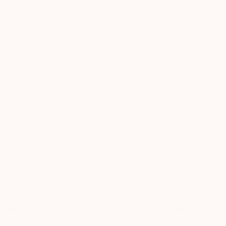
PÅ LAGER.
BESTIL INDEN
4 t
31 m
1 s
FOR AFSENDELSE I DAG
.
VED ORDRE MODTAGET
FORVENTES AFSENDT SENEST
06.08.26
06.08.26
GRATIS GAVEPOSE - Tilføjes i kurven
100 DAGES RETURRET* - Online & i fysisk butik
PRISMATCH - Vi matcher den billigste pris*
BESKRIVELSE, DETALJER & SPECIFIKATIONER