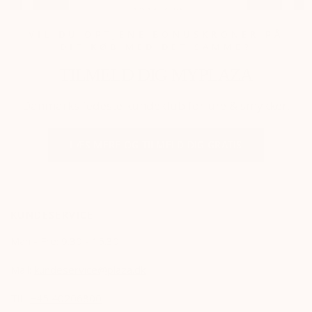
VIL DU OPTJENE BONUSKRONER PÅ
DIT KØB MED DET SAMME?
TILMELD DIG MYPLAZA
Danmarks fedeste kundeklub for ure & smykker.
LÆS MERE OG TILMELD DIG GRATIS
KUNDESERVICE
Man - Fre: 9.30 - 15.30
Mail:
kundeservice@plaza.dk
Tlf.:
+45 40206800