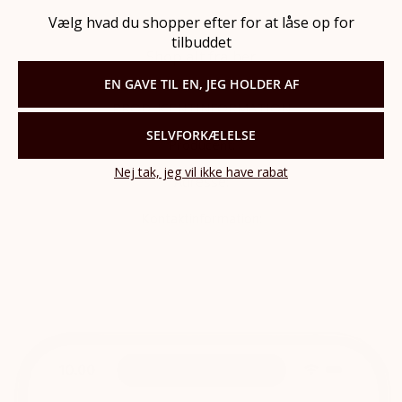
Vælg hvad du shopper efter for at låse op for
tilbuddet
Shop alt fra her
EN GAVE TIL EN, JEG HOLDER AF
PRODUCENTINFORMATION
SELVFORKÆLELSE
Producent:
Nej tak, jeg vil ikke have rabat
Adresse:
Kontaktinformation: