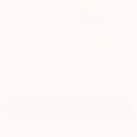
NOA KIDS
FLAGSTANG 40 CM - FORTINNET
375,00 kr
283,00 kr
SPAR 92,00 KR
✦
Optjen
14,15 kr
i bonus som
MyPLAZA
medlem
Tilgængelig i
6
butikker
.
Klik og se butikker.
TILFØJ TIL KURV
TILFØJ TIL ØNSKESKYEN