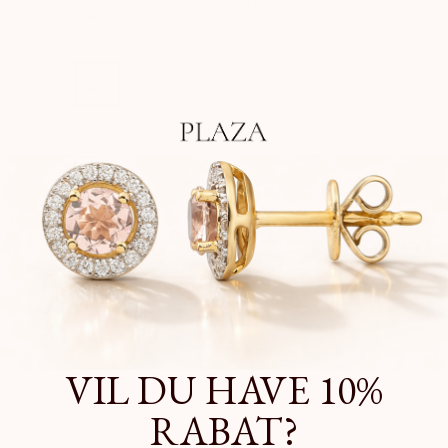
Vi matcher den billigste pris*
AFHENT I BUTIK
Click & Collect klar på 2 timer
GRATIS LEVERING*
På alle ordrer over 399,-
OM BRANDET
VIL DU HAVE 10%
RABAT?