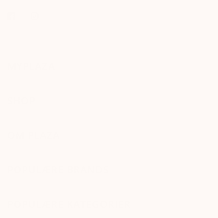
MYPLAZA
SHOP
OM PLAZA
POPULÆRE BRANDS
POPULÆRE KATEGORIER