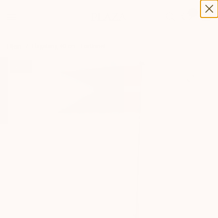
0
0
Hjem
/
Flagstang 40 cm - Fortinnet
-25%