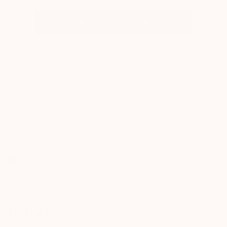
LÆS MERE OG TILMELD DIG GRATIS
KUNDESERVICE
Man - Fre: 9.30 - 15.30
Mail:
kundeservice@plaza.dk
Tlf.:
+45 40206800
MYPLAZA