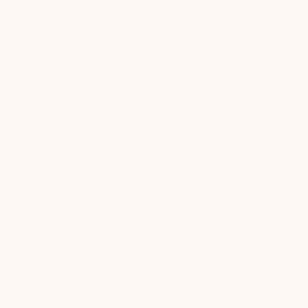
VED ORDRE MODTAGET
FORVENTES AFSENDT SENEST
10.08.26
10.08.26
GRATIS GAVEPOSE - Tilføjes i kurven
100 DAGES RETURRET* - Online & i fysisk butik
PRISMATCH - Vi matcher den billigste pris*
BESKRIVELSE, DETALJER & SPECIFIKATIONER
Dette smukke og stilfulde dameur fra Rosefield er udført i
guldtonet rustfrit stål. Uret har den ikoniske boxform med en
diameter på 28 mm, og det måler 7 mm i tykkelsen. Størrelsen
er meget normal for dameure, og uret passer derfor helt
perfekt til de fleste kvinder. Uret har en funklende sølvfarvet
urskive, der komplimenterer det guldtonede stål. Dertil følger
den ikoniske meshlænke, der giver uret et forfinet udtryk.
Rosefields ure er skabt med et eksklusivt og rent udtryk, og de
er derfor utroligt eftertragtede blandt kvinder i alle aldre.
Quartz & 3 ATM