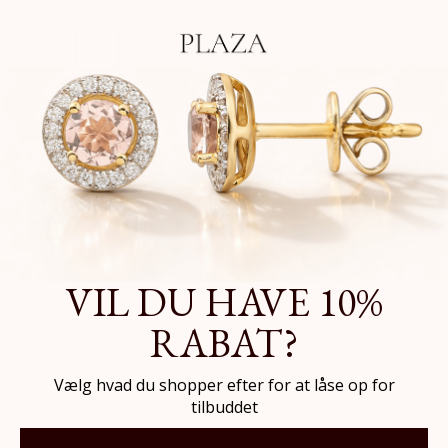
AFHENT I BUTIK
Click & Collect klar på 2 timer
GRATIS LEVERING*
På alle ordrer over 399,-
OM BRANDET
VIL DU HAVE 10%
RABAT?
Vælg hvad du shopper efter for at låse op for
tilbuddet
Rosefield er et amerikansk og hollandsk brand, der