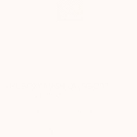
ROSEFIELD
THE BOXY MESH QWSG-Q03
895,00 kr
716,00 kr
SPAR 179,00 KR
✦
Optjen
35,80 kr
i bonus som
MyPLAZA
medlem