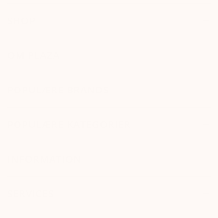
SHOP
OM PLAZA
POPULÆRE BRANDS
POPULÆRE KATEGORIER
INFORMATION
SERVICES