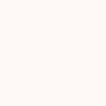
Glastype: Mineral
Urværk: Quartz
Urkassemateriale: Rustfrit stål
Datovisning: Ja
Varenummer:
1014207
KØB ONLINE, BYT I BUTIK
11 fysiske butikker
PRISMATCH
Vi matcher den billigste pris*