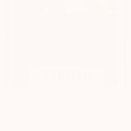
VIL DU OPTJENE BONUSKRONER PÅ
DIT KØB MED DET SAMME?
TILMELD DIG MYPLAZA
Danmarks fedeste kundeklub for ure & smykker.