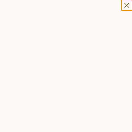
0
0
Hjem
/
The Boxy Mesh QWSG-Q03
-20%