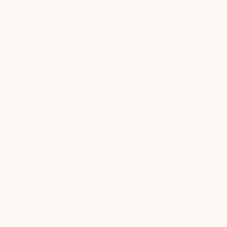
Det smukke ur har et Quartz urværk, som er elektronisk og
drives af et batteri. Med et elektronisk værk går uret ekstremt
præcist, mens det samtidigt er meget nemt at indstille samt
vedligeholde. Modellen er vandtæt til 30 m (3 ATM), hvilket
betyder, at uret kan klare overfladiske vandsprøjt, håndvask og
regnvejr, men ikke egner sig til bad, svømmeture eller dykning.
Brudsikkert mineralglas & rustfrit stål
Det klassiske ur kommer med brudsikkert mineralglas. Glasset
er hærdet og varmebehandlet, så der er mindre risiko for ridser
og knusning. Uret er fremstillet i rustfrit stål, som er et utroligt
holdbart og slidstærkt materiale. Du får på den måde et ur af
virkelig god kvalitet med en lang holdbarhed.
Urtykkelse: 7 mm
Diameter: 28 mm
Vandtæthed: 3 ATM
Lev. varenummer: QWSG-Q03
Urkassefarve: Guld
Rem: Rustfrit stål