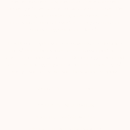
med en ekstrem tidspræcision. Urene kommer i
forskellige farver som guld, sølv og multifarvet. Det
klare og skinnende urglas er fremstillet i
brudsikkert mineral, hvorfor du er garanteret et
holdbart og smukt ur i flere år.
Hos Plaza tilbyder vi mange størrelser af de lækre
ure, så der er helt sikkert et, der passer perfekt til
dig. Et ur er ikke bare et ur – Det er meget mere end
det. Et smukt og elegant dameur er mindst lige så
vigtigt, som et hvilket som helst andet smykke.
Shop alt fra
Rosefield
her
PRODUCENTINFORMATION
Producent: Rosefield Watches
Adresse:
H.J.E. Wenckebachweg 133