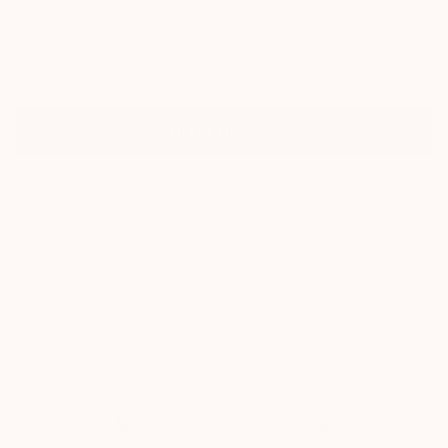
Kun tilgængelig online
TILFØJ TIL KURV
TILFØJ TIL ØNSKESKYEN
PÅ LAGER.
BESTIL INDEN
9 t
4 m
10 s
FOR AFSENDELSE I DAG
.