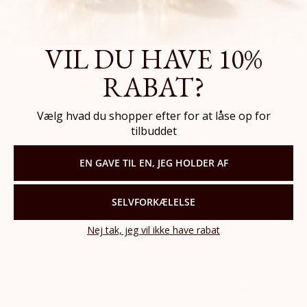
VIL DU HAVE 10%
RABAT?
Vælg hvad du shopper efter for at låse op for
tilbuddet
PDPAOLA
PDPAOLA
KATE HOOP ØRERINGE -
APRIL RING - FORGYLDT
FORGYLDT
EN GAVE TIL EN, JEG HOLDER AF
850,00 kr
795,00 kr
SELVFORKÆLELSE
Nej tak, jeg vil ikke have rabat